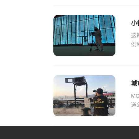
小
这
例
城
M
道