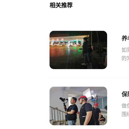
相关推荐
养
如
的
保
做
围