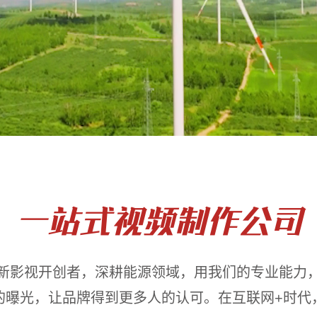
一站式视频制作公司
新影视开创者，深耕能源领域，用我们的专业能力
的曝光，让品牌得到更多人的认可。在互联网+时代