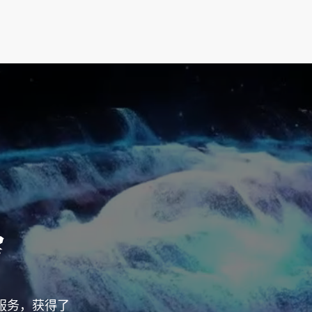
择
服务，获得了