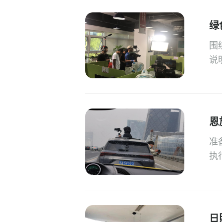
绿
围
说
恩
准
执
日