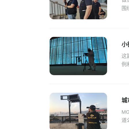
做
围
小
这
例
城
M
道