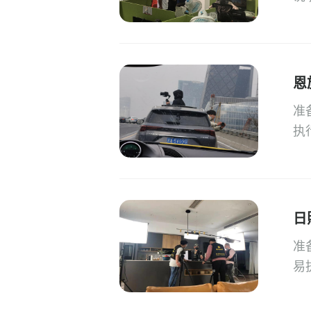
恩
准
执
日
准
易