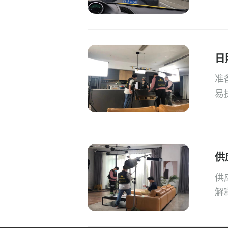
日
准
易
供
供
解