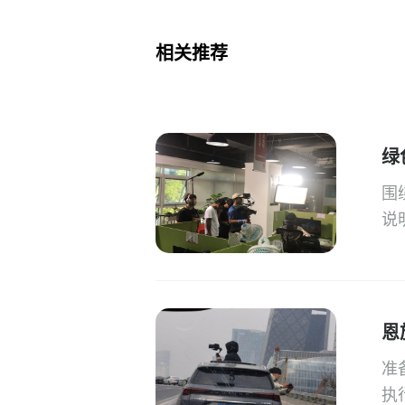
相关推荐
绿
围
说
恩
准
执