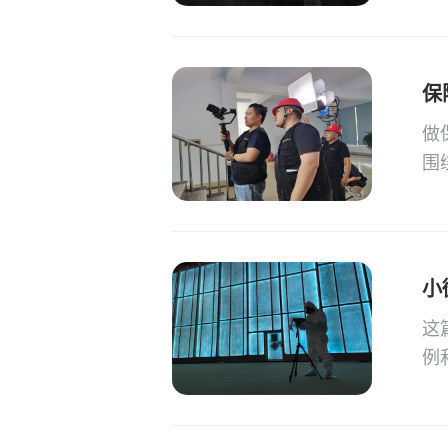
保
做
围
小
这
例